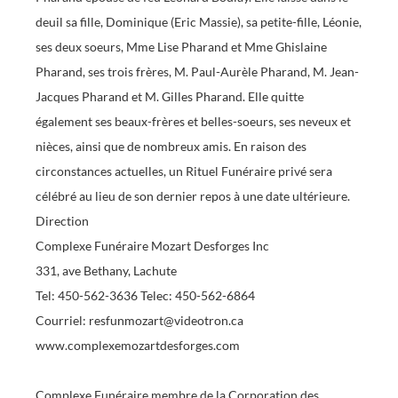
deuil sa fille, Dominique (Eric Massie), sa petite-fille, Léonie,
ses deux soeurs, Mme Lise Pharand et Mme Ghislaine
Pharand, ses trois frères, M. Paul-Aurèle Pharand, M. Jean-
Jacques Pharand et M. Gilles Pharand. Elle quitte
également ses beaux-frères et belles-soeurs, ses neveux et
nièces, ainsi que de nombreux amis. En raison des
circonstances actuelles, un Rituel Funéraire privé sera
célébré au lieu de son dernier repos à une date ultérieure.
Direction
Complexe Funéraire Mozart Desforges Inc
331, ave Bethany, Lachute
Tel: 450-562-3636 Telec: 450-562-6864
Courriel: resfunmozart@videotron.ca
www.complexemozartdesforges.com
Complexe Funéraire membre de la Corporation des