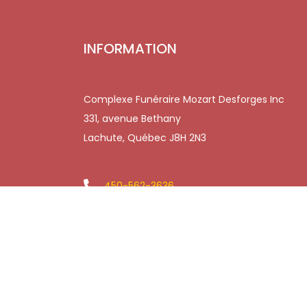
INFORMATION
Complexe Funéraire Mozart Desforges Inc
331, avenue Bethany
Lachute, Québec J8H 2N3
450-562-3636
450-562-6864
resfunmozart@videotron.ca