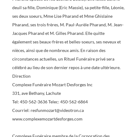
deuil sa fille, Dominique (Eric Massie), sa petite-fille, Léonie,
ses deux soeurs, Mme Lise Pharand et Mme Ghislaine
Pharand, ses trois frères, M. Paul-Aurèle Pharand, M. Jean-
Jacques Pharand et M. Gilles Pharand. Elle quitte
également ses beaux-frères et belles-soeurs, ses neveux et
nièces, ainsi que de nombreux amis. En raison des
circonstances actuelles, un Rituel Funéraire privé sera
célébré au lieu de son dernier repos à une date ultérieure.
Direction
Complexe Funéraire Mozart Desforges Inc
331, ave Bethany, Lachute
Tel: 450-562-3636 Telec: 450-562-6864
Courriel: resfunmozart@videotron.ca
www.complexemozartdesforges.com
Complexe Funéraire membre de la Corporation des