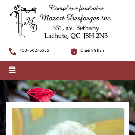
Skip
to
content
450-562-3636
Open 24 h / 7
Menu
Death notice