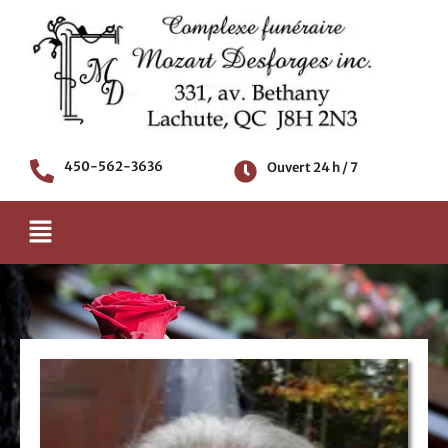
Aller
au
contenu
450-562-3636
Ouvert 24 h / 7
Menu
AVIS DE DÉCÈS