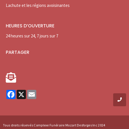
Lachute et les régions avoisinantes
HEURES D’OUVERTURE
24 heures sur 24, 7 jours sur 7
PARTAGER
Facebook
X
Email
Tous droits réservés Complexe Funéraire Mozart Desforges Inc 2024