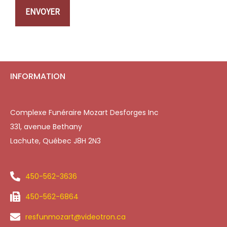
ENVOYER
INFORMATION
Complexe Funéraire Mozart Desforges Inc
331, avenue Bethany
Lachute, Québec J8H 2N3
450-562-3636
450-562-6864
resfunmozart@videotron.ca