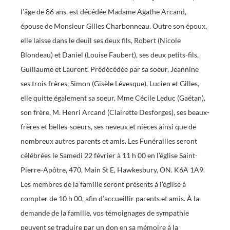
l’âge de 86 ans, est décédée Madame Agathe Arcand,
épouse de Monsieur Gilles Charbonneau. Outre son époux,
elle laisse dans le deuil ses deux fils, Robert (Nicole
Blondeau) et Daniel (Louise Faubert), ses deux petits-fils,
Guillaume et Laurent. Prédécédée par sa soeur, Jeannine
ses trois frères, Simon (Gisèle Lévesque), Lucien et Gilles,
elle quitte également sa soeur, Mme Cécile Leduc (Gaétan),
son frère, M. Henri Arcand (Clairette Desforges), ses beaux-
frères et belles-soeurs, ses neveux et nièces ainsi que de
nombreux autres parents et amis. Les Funérailles seront
célébrées le Samedi 22 février à 11 h 00 en l’église Saint-
Pierre-Apôtre, 470, Main St E, Hawkesbury, ON. K6A 1A9.
Les membres de la famille seront présents à l’église à
compter de 10 h 00, afin d’accueillir parents et amis. À la
demande de la famille, vos témoignages de sympathie
peuvent se traduire par un don en sa mémoire à la