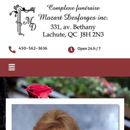
Skip
to
content
450-562-3636
Open 24 h / 7
Menu
Death notice