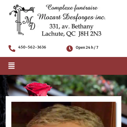
Skip
to
content
450-562-3636
Open 24 h / 7
Menu
Death notice