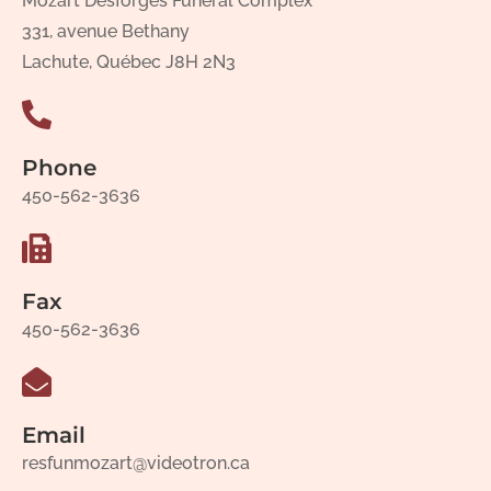
Mozart Desforges Funeral Complex
331, avenue Bethany
Lachute, Québec J8H 2N3
Phone
450-562-3636
Fax
450-562-3636
Email
resfunmozart@videotron.ca