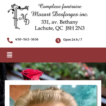
Skip
to
content
450-562-3636
Open 24 h / 7
Menu
Death notice