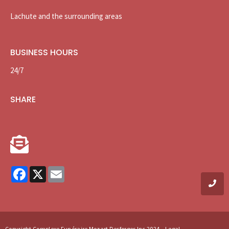
Lachute and the surrounding areas
BUSINESS HOURS
24/7
SHARE
Facebook
X
Email
Copyright
Complexe Funéraire Mozart Desforges
Inc 2024 – Legal