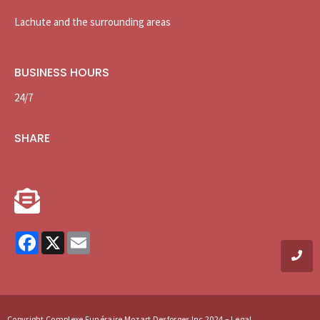
Lachute and the surrounding areas
BUSINESS HOURS
24/7
SHARE
Facebook
X
Email
Copyright
Complexe Funéraire Mozart Desforges
Inc 2024 – Legal