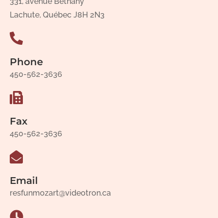
331, avenue Bethany
Lachute, Québec J8H 2N3
Phone
450-562-3636
Fax
450-562-3636
Email
resfunmozart@videotron.ca