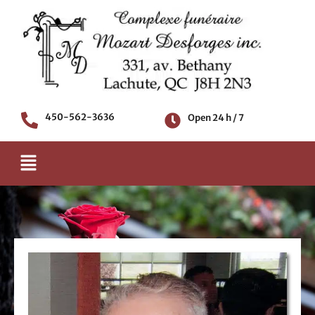
Skip
to
content
450-562-3636
Open 24 h / 7
Menu
Death notice