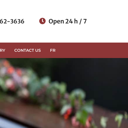
Open 24 h / 7
62-3636
RY
CONTACT US
FR