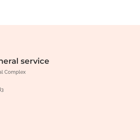
neral service
al Complex
N3