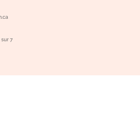
n.ca
 sur 7