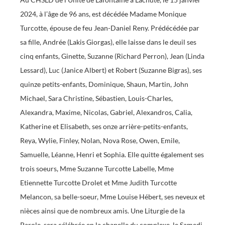
2024, à l’âge de 96 ans, est décédée Madame Monique
Turcotte, épouse de feu Jean-Daniel Reny. Prédécédée par
sa fille, Andrée (Lakis Giorgas), elle laisse dans le deuil ses
cinq enfants, Ginette, Suzanne (Richard Perron), Jean (Linda
Lessard), Luc (Janice Albert) et Robert (Suzanne Bigras), ses
quinze petits-enfants, Dominique, Shaun, Martin, John
Michael, Sara Christine, Sébastien, Louis-Charles,
Alexandra, Maxime, Nicolas, Gabriel, Alexandros, Calia,
Katherine et Elisabeth, ses onze arrière-petits-enfants,
Reya, Wylie, Finley, Nolan, Nova Rose, Owen, Emile,
Samuelle, Léanne, Henri et Sophia. Elle quitte également ses
trois soeurs, Mme Suzanne Turcotte Labelle, Mme
Etiennette Turcotte Drolet et Mme Judith Turcotte
Melancon, sa belle-soeur, Mme Louise Hébert, ses neveux et
nièces ainsi que de nombreux amis. Une Liturgie de la
Parole, sera célébrée en la chapelle du complexe, le Samedi,