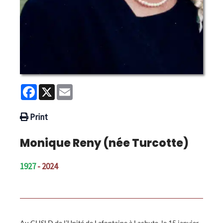
Facebook
X
Email
Print
Monique Reny (née Turcotte)
1927
- 2024
Au CHSLD de l’Unité de Lafontaine à Lachute, le 15 janvier