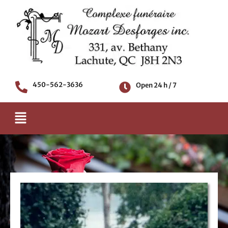
Skip
to
content
450-562-3636
Open 24 h / 7
Menu
Death notice