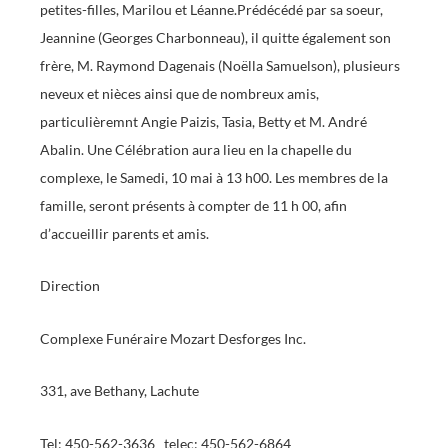
petites-filles, Marilou et Léanne.Prédécédé par sa soeur,
Jeannine (Georges Charbonneau), il quitte également son
frère, M. Raymond Dagenais (Noëlla Samuelson), plusieurs
neveux et nièces ainsi que de nombreux amis,
particulièremnt Angie Paizis, Tasia, Betty et M. André
Abalin. Une Célébration aura lieu en la chapelle du
complexe, le Samedi, 10 mai à 13 h00. Les membres de la
famille, seront présents à compter de 11 h 00, afin
d’accueillir parents et amis.
Direction
Complexe Funéraire Mozart Desforges Inc.
331, ave Bethany, Lachute
Tel: 450-562-3636 telec: 450-562-6864