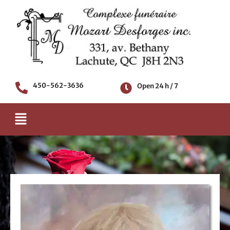
Skip
to
content
450-562-3636
Open 24 h / 7
Menu
Death notice