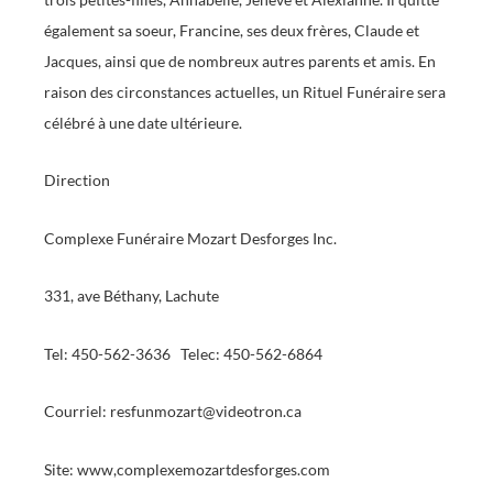
également sa soeur, Francine, ses deux frères, Claude et
Jacques, ainsi que de nombreux autres parents et amis. En
raison des circonstances actuelles, un Rituel Funéraire sera
célébré à une date ultérieure.
Direction
Complexe Funéraire Mozart Desforges Inc.
331, ave Béthany, Lachute
Tel: 450-562-3636 Telec: 450-562-6864
Courriel: resfunmozart@videotron.ca
Site: www,complexemozartdesforges.com