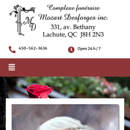
Skip
to
content
450-562-3636
Open 24 h / 7
Menu
Death notice