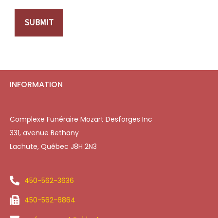
SUBMIT
INFORMATION
Complexe Funéraire Mozart Desforges Inc
331, avenue Bethany
Lachute, Québec J8H 2N3
450-562-3636
450-562-6864