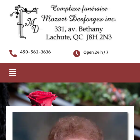
Skip
to
content
450-562-3636
Open 24 h / 7
Menu
Death notice