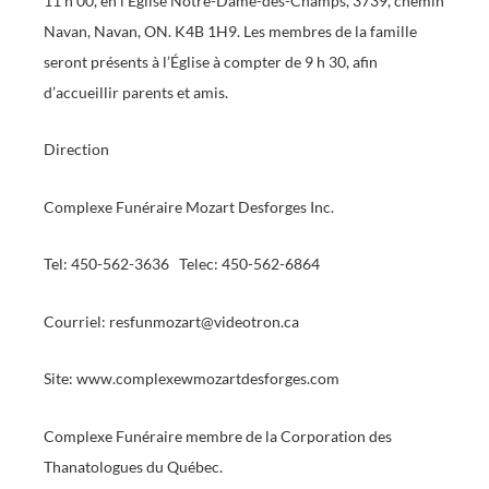
11 h 00, en l’Église Notre-Dame-des-Champs, 3739, chemin
Navan, Navan, ON. K4B 1H9. Les membres de la famille
seront présents à l’Église à compter de 9 h 30, afin
d’accueillir parents et amis.
Direction
Complexe Funéraire Mozart Desforges Inc.
Tel: 450-562-3636 Telec: 450-562-6864
Courriel: resfunmozart@videotron.ca
Site: www.complexewmozartdesforges.com
Complexe Funéraire membre de la Corporation des
Thanatologues du Québec.