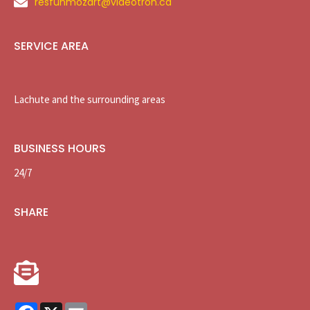
resfunmozart@videotron.ca
SERVICE AREA
Lachute and the surrounding areas
BUSINESS HOURS
24/7
SHARE
Facebook
X
Email