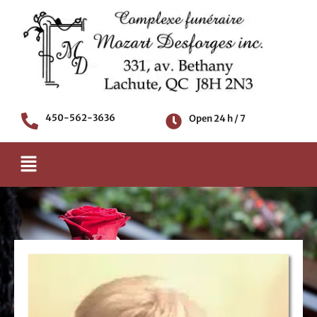
Skip
to
content
450-562-3636
Open 24 h / 7
Menu
Death notice