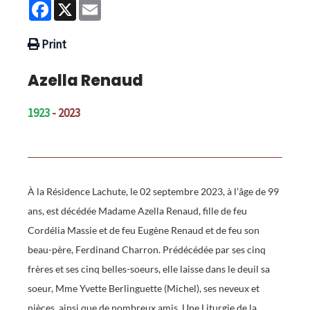
Facebook
X
Email
Print
Azella Renaud
1923
- 2023
À la Résidence Lachute, le 02 septembre 2023, à l’âge de 99
ans, est décédée Madame Azella Renaud, fille de feu
Cordélia Massie et de feu Eugène Renaud et de feu son
beau-père, Ferdinand Charron. Prédécédée par ses cinq
frères et ses cinq belles-soeurs, elle laisse dans le deuil sa
soeur, Mme Yvette Berlinguette (Michel), ses neveux et
nièces, ainsi que de nombreux amis. Une Liturgie de la