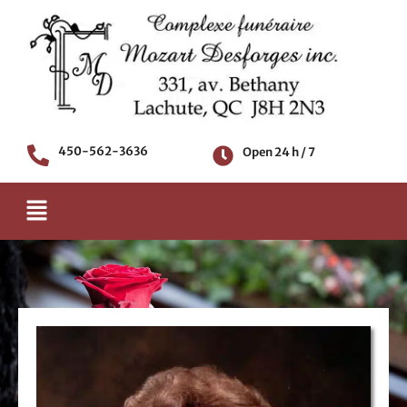
Skip
to
content
450-562-3636
Open 24 h / 7
Menu
Death notice