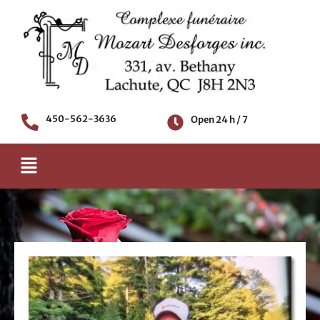
Skip
to
content
450-562-3636
Open 24 h / 7
Menu
Death notice