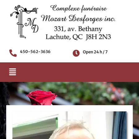
Skip
to
content
450-562-3636
Open 24 h / 7
Menu
Death notice